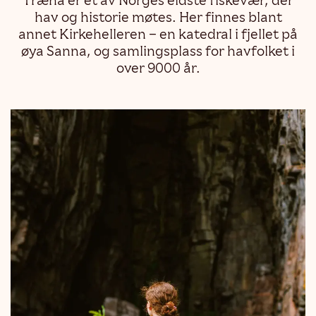
Træna er et av Norges eldste fiskevær, der
hav og historie møtes. Her finnes blant
annet Kirkehelleren – en katedral i fjellet på
øya Sanna, og samlingsplass for havfolket i
over 9000 år.