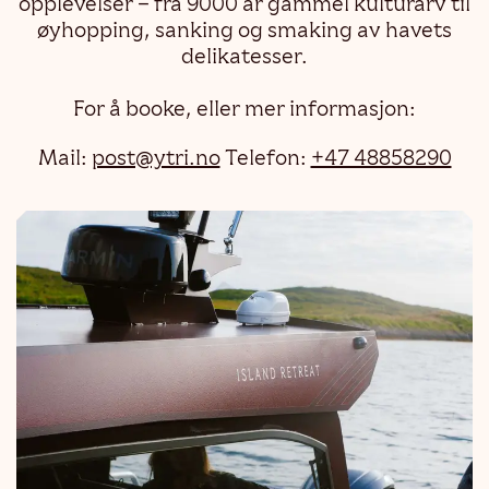
opplevelser – fra 9000 år gammel kulturarv til
øyhopping, sanking og smaking av havets
delikatesser.
For å booke, eller mer informasjon:
Mail:
post@ytri.no
Telefon:
+47 48858290